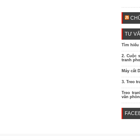
CHỮ
TƯ VẤ
Tìm hiểu
2. Cuộc 
tranh ph
Máy cắt 
3. Treo t
Treo tra
văn phòn
FACE