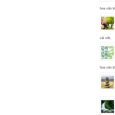
hoa văn k
vải silk,
hoa văn k