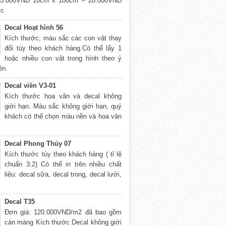
5.000VNĐ 10cm x 100cm – 20.000VNĐ
ớc
Decal Hoạt hình 56
Kích thước, màu sắc các con vật thay
đổi tùy theo khách hàng.Có thể lấy 1
hoặc nhiều con vật trong hình theo ý
rên
Decal viền V3-01
Kích thước hoa văn và decal không
giới hạn. Màu sắc không giới hạn, quý
khách có thể chọn màu nền và hoa văn
Decal Phong Thủy 07
Kích thước tùy theo khách hàng ( tỉ lệ
chuẩn 3:2) Có thể in trên nhiều chất
liệu: decal sữa, decal trong, decal lưới,
Decal T35
Đơn giá: 120.000VND/m2 đã bao gồm
cán màng Kích thước Decal không giới