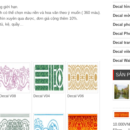
Decal hìn
g giới hạn.
h có thể chọn màu nền và hoa văn theo ý muốn ( 360 màu).
Decal mờ
nhìn xuyên qua được, đơn giá cộng thêm 10%.
 tủ, kệ, quầy…
Decal ph
Decal Ph
Decal tra
Decal viề
Decal Wal
SẢN 
Decal V08
Decal V04
Decal V06
10.000V