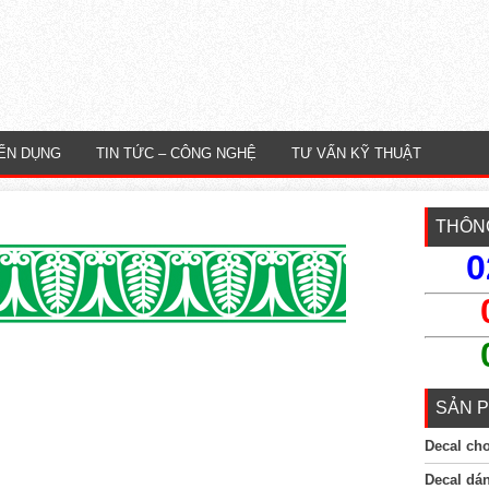
ỂN DỤNG
TIN TỨC – CÔNG NGHỆ
TƯ VẤN KỸ THUẬT
THÔNG
0
SẢN P
Decal ch
Decal dá