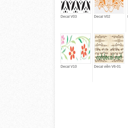
Decal V03
Decal V02
Decal V10
Decal viền V6-01