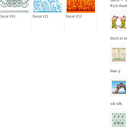
50cm – 1
Kích thư
Decal V01
Decal V11
Decal V12
thích.In t
theo ý
vải silk,