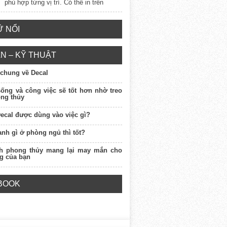
phù hợp từng vị trí. Có thể in trên
 NỔI
N – KỸ THUẬT
 chung về Decal
sống và công việc sẽ tốt hơn nhờ treo
ong thủy
Decal được dùng vào việc gì?
ranh gì ở phòng ngủ thì tốt?
nh phong thủy mang lại may mắn cho
g của bạn
BOOK