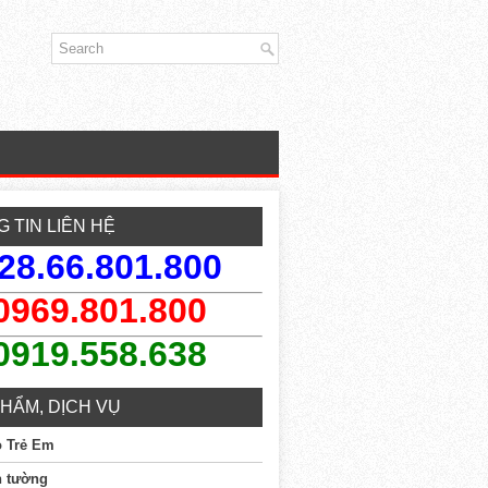
 TIN LIÊN HỆ
28.66.801.800
0969.801.800
0919.558.638
HẨM, DỊCH VỤ
o Trẻ Em
n tường