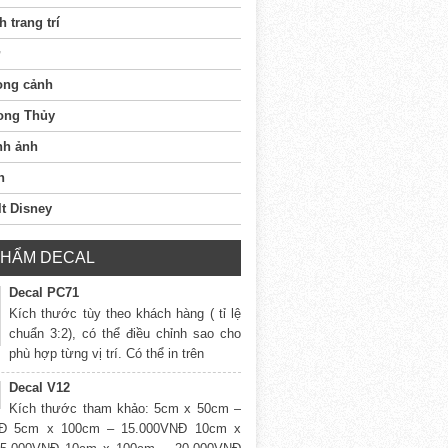
h trang trí
ong cảnh
ong Thủy
nh ảnh
n
t Disney
PHẨM DECAL
Decal PC71
Kích thước tùy theo khách hàng ( tỉ lệ
chuẩn 3:2), có thể điều chỉnh sao cho
phù hợp từng vị trí. Có thể in trên
Decal V12
Kích thước tham khảo: 5cm x 50cm –
NĐ 5cm x 100cm – 15.000VNĐ 10cm x