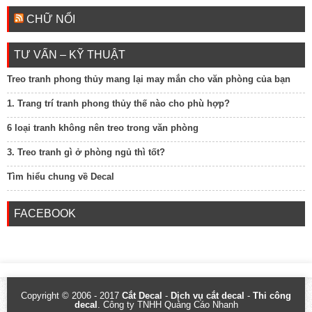
CHỮ NỔI
TƯ VẤN – KỸ THUẬT
Treo tranh phong thủy mang lại may mắn cho văn phòng của bạn
1. Trang trí tranh phong thủy thế nào cho phù hợp?
6 loại tranh không nên treo trong văn phòng
3. Treo tranh gì ở phòng ngủ thì tốt?
Tìm hiểu chung về Decal
FACEBOOK
Copyright © 2006 - 2017
Cắt Decal
-
Dịch vụ cắt decal
-
Thi công
decal
. Công ty TNHH Quảng Cáo Nhanh