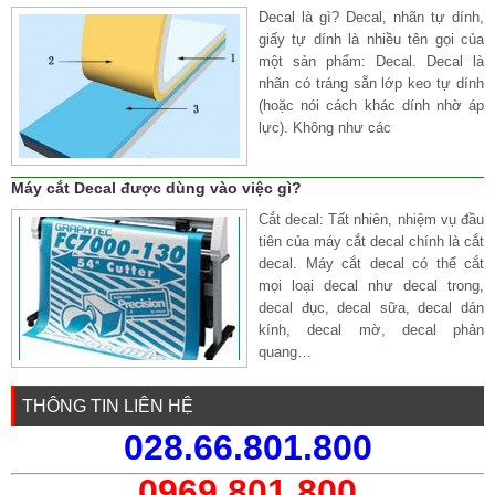
Decal là gì? Decal, nhãn tự dính,
giấy tự dính là nhiều tên gọi của
một sản phẩm: Decal. Decal là
nhãn có tráng sẵn lớp keo tự dính
(hoặc nói cách khác dính nhờ áp
lực). Không như các
Máy cắt Decal được dùng vào việc gì?
Cắt decal: Tất nhiên, nhiệm vụ đầu
tiên của máy cắt decal chính là cắt
decal. Máy cắt decal có thể cắt
mọi loại decal như decal trong,
decal đục, decal sữa, decal dán
kính, decal mờ, decal phản
quang…
THÔNG TIN LIÊN HỆ
028.66.801.800
0969.801.800