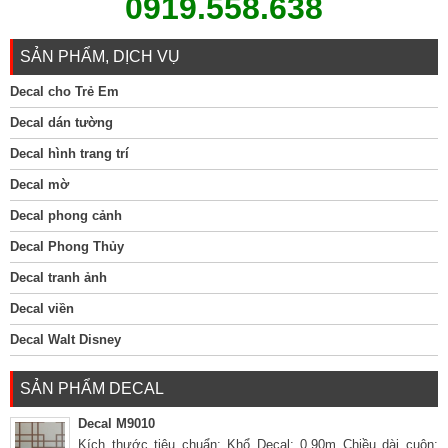
0919.558.638
SẢN PHẨM, DỊCH VỤ
Decal cho Trẻ Em
Decal dán tường
Decal hình trang trí
Decal mờ
Decal phong cảnh
Decal Phong Thủy
Decal tranh ảnh
Decal viền
Decal Walt Disney
SẢN PHẨM DECAL
Decal M9010
Kích thước tiêu chuẩn: Khổ Decal: 0,90m Chiều dài cuộn: