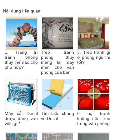
Nội dung liên quan
:
1. Trang trí
Treo tranh
3. Treo tranh gì
tranh phong
phong thủy
ở phòng ngủ thì
thủy thế nào cho
mang lại may
tốt?
phù hợp?
mắn cho văn
phòng của bạn
Máy cắt Decal
Tìm hiểu chung
6 loại tranh
được dùng vào
về Decal
không nên treo
việc gì?
trong văn phòng