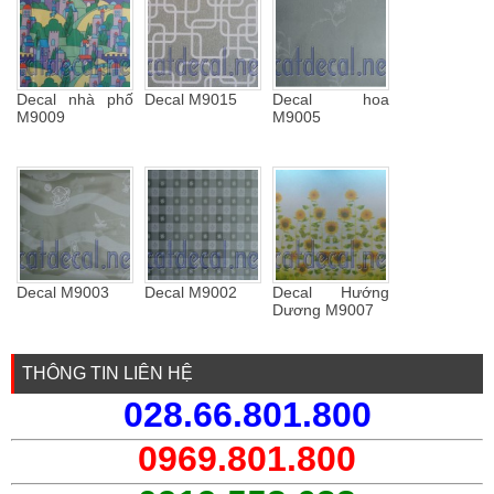
Decal nhà phố
Decal M9015
Decal hoa
M9009
M9005
Decal M9003
Decal M9002
Decal Hướng
Dương M9007
THÔNG TIN LIÊN HỆ
028.66.801.800
0969.801.800