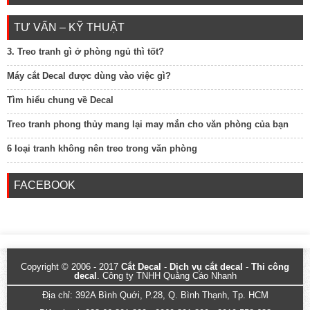
TƯ VẤN – KỸ THUẬT
3. Treo tranh gì ở phòng ngủ thì tốt?
Máy cắt Decal được dùng vào việc gì?
Tìm hiểu chung về Decal
Treo tranh phong thủy mang lại may mắn cho văn phòng của bạn
6 loại tranh không nên treo trong văn phòng
FACEBOOK
Copyright © 2006 - 2017
Cắt Decal
-
Dịch vụ cắt decal
-
Thi công
decal
. Công ty TNHH Quảng Cáo Nhanh
Địa chỉ: 392A Bình Quới, P.28, Q. Bình Thạnh, Tp. HCM