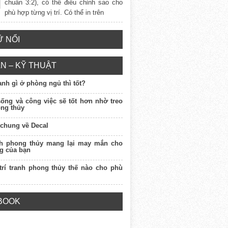
chuẩn 3:2), có thể điều chỉnh sao cho
phù hợp từng vị trí. Có thể in trên
 NỔI
N – KỸ THUẬT
ranh gì ở phòng ngủ thì tốt?
sống và công việc sẽ tốt hơn nhờ treo
ong thủy
 chung về Decal
nh phong thủy mang lại may mắn cho
g của bạn
 trí tranh phong thủy thế nào cho phù
BOOK