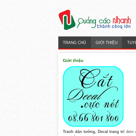
TRANG CHỦ
GIỚI THIỆU
TUY
Giới thiệu
Tra
nh dán t
ường, Decal trang trí
đem đ