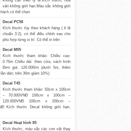
không cần theo tỷ lệ.Kích thước hoa
văn không giới hạn.Màu sắc không giới
khách có thể chọn
Decal PC58
Kích thước tùy theo khách hàng ( tỉ lệ
chuẩn 3:2), có thể điều chỉnh sao cho
phù hợp từng vị trí. Có thể in trên
Decal M05
Kích thước tham khảo: Chiều cao:
0.75m Chiều dài: theo cửa, vách kính
Đơn giá: 120.000/m (dưới 5m, thêm
 lần dán; trên 30m giảm 10%)
Decal T45
Kích thước tham khảo: 50cm x 100cm
– 70.000VNĐ 100cm x 100cm –
120.000VNĐ 100cm x 200cm –
NĐ Kích thước Decal không giới hạn,
Decal Hoạt hình 85
Kích thước, màu sắc các con vật thay