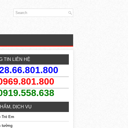
 TIN LIÊN HỆ
28.66.801.800
0969.801.800
0919.558.638
HẨM, DỊCH VỤ
o Trẻ Em
n tường