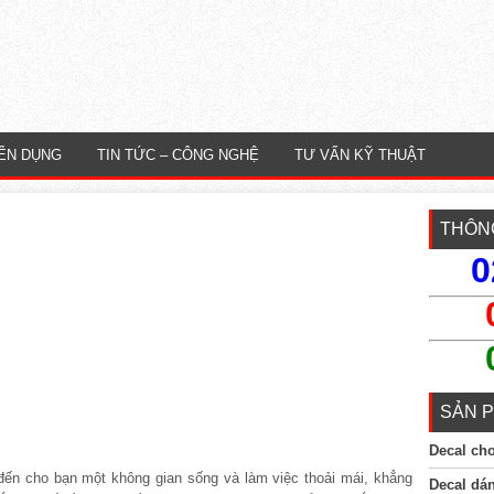
ỂN DỤNG
TIN TỨC – CÔNG NGHỆ
TƯ VẤN KỸ THUẬT
THÔNG
0
SẢN P
Decal ch
ến cho bạn một không gian sống và làm việc thoải mái, khẳng
Decal dá