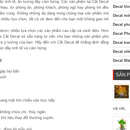
c tinh tế, ấn tượng đầy cảm hứng. Các sản phẩm tại Cắt Decal
Decal hìn
nhau, từ phòng ăn, phòng khách, phòng ngủ hay phòng trẻ đều
 ấm cúng. Không những đa dạng trong chủng loại sản phẩm mà
Decal mờ
t nhiều lựa chọn, tất cả sẽ đem đến cho bạn một không gian trẻ
Decal ph
 được nhiều lựa chọn các sản phẩm cao cấp và sành điệu. Hơn
Decal Ph
ủa Cắt Decal sẽ sẵn sàng tư vấn cho bạn những sản phẩm phù
và ý tưởng của bạn. Hãy đến với Cắt Decal để khẳng định đẳng
Decal tra
n đầy tinh tế và cảm hứng.
Decal viề
g
Decal Wal
gây bụi bẩn
SẢN 
 ướt
ng mặt trời chiếu vào trực tiếp. .
vải silk,
 không chứa chì, thủy ngân.
g khí hậu thay đổi thường xuyên.
c, đồng bộ mẫu mã.