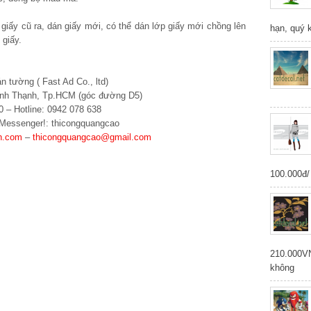
 giấy cũ ra, dán giấy mới, có thể dán lớp giấy mới chồng lên
hạn, quý 
 giấy.
án tường ( Fast Ad Co., ltd)
Bình Thạnh, Tp.HCM (góc đường D5)
 – Hotline: 0942 078 638
Messenger!: thicongquangcao
h.com
–
thicongquangcao@gmail.com
100.000đ/
210.000V
không