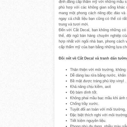
định đẳng cấp thẩm mỹ với những mầu sắ
phù hợp với các không gian sống khác 
mang một phong cách riêng độc đáo và
ngay cả chất liệu bạn cũng có thể có rấ
trung và tươi mới.
Đến với Cắt Decal, bạn không những có
thế, đội ngũ bán hàng chuyên nghiệp c
hợp nhất với ngôi nhà bạn, phong cách 
cấp thẩm mỹ của bạn bằng những lựa chọ
Đôi nét về Cắt Decal và tranh dán tườn
Thân thiện với môi trường, không 
Dễ dàng lau rửa bằng nước, khăn
Bề mặt được tráng phủ lớp vinyl .
Khả năng chịu kiềm, axit
Độ bám dính tốt.
Không phai mầu bạc mầu khi ánh sá
Chống trầy xước.
Tuyệt đối an toàn với môi trường,
Đặc biệt thích nghi với môi trườn
Tiết kiệm nguyên liệu.
Phong phú đa dạng, nhiều màu sắ