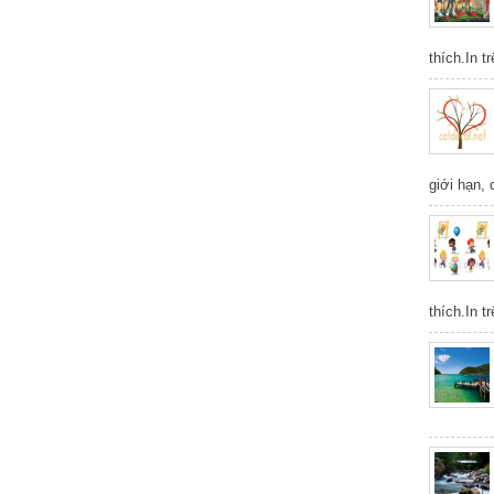
thích.In t
giới hạn,
thích.In t