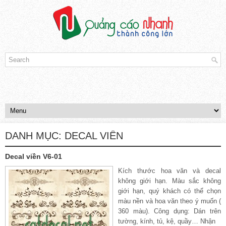
DANH MỤC:
DECAL VIỀN
Decal viền V6-01
Kích thước hoa văn và decal
không giới hạn. Màu sắc không
giới hạn, quý khách có thể chọn
màu nền và hoa văn theo ý muốn (
360 màu). Công dụng: Dán trên
tường, kính, tủ, kệ, quầy… Nhận