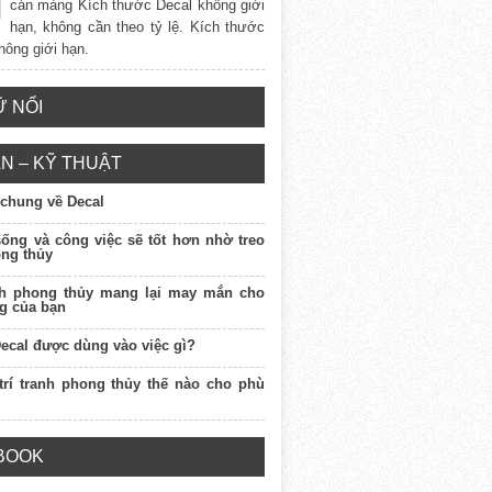
cán màng Kích thước Decal không giới
hạn, không cần theo tỷ lệ. Kích thước
hông giới hạn.
 NỔI
N – KỸ THUẬT
 chung về Decal
sống và công việc sẽ tốt hơn nhờ treo
ong thủy
nh phong thủy mang lại may mắn cho
g của bạn
Decal được dùng vào việc gì?
 trí tranh phong thủy thế nào cho phù
BOOK