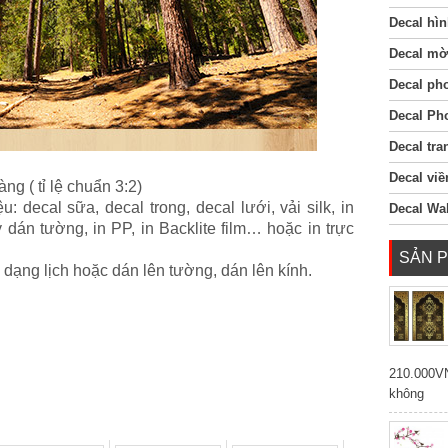
Decal hìn
Decal mờ
Decal ph
Decal Ph
Decal tra
Decal viề
ng ( tỉ lệ chuẩn 3:2)
ệu: decal sữa, decal trong, decal lưới, vải silk, in
Decal Wal
ấy dán tường, in PP, in Backlite film… hoặc in trực
SẢN 
 dạng lịch hoặc dán lên tường, dán lên kính.
210.000V
không