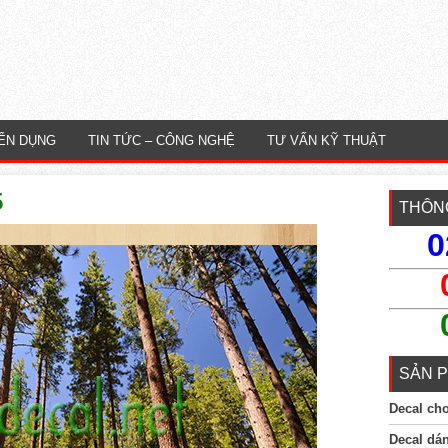
ỂN DỤNG
TIN TỨC – CÔNG NGHỆ
TƯ VẤN KỸ THUẬT
5
THÔNG
0
SẢN P
Decal ch
Decal dá