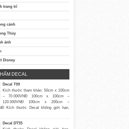
h trang trí
ong cảnh
ong Thủy
nh ảnh
n
t Disney
PHẨM DECAL
Decal T09
Kích thước tham khảo: 50cm x 100cm
– 70.000VNĐ 100cm x 100cm –
120.000VNĐ 100cm x 200cm –
NĐ Kích thước Decal không giới hạn,
Decal DT55