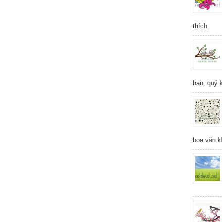
thích.
hạn, quý 
hoa văn k