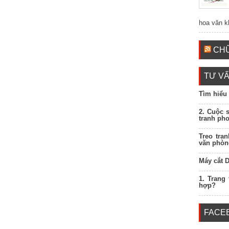
hoa văn k
CHỮ
TƯ VẤ
Tìm hiểu
2. Cuộc 
tranh ph
Treo tra
văn phòn
Máy cắt 
1. Trang
hợp?
FACE