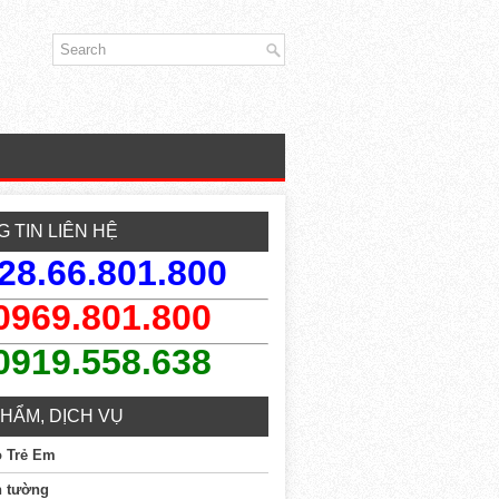
 TIN LIÊN HỆ
28.66.801.800
0969.801.800
0919.558.638
HẨM, DỊCH VỤ
o Trẻ Em
n tường