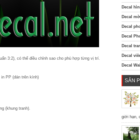
Decal hìn
Decal mờ
Decal ph
Decal Ph
Decal tra
Decal viề
uẩn 3:2), có thể điều chỉnh sao cho phù hợp từng vị trí.
Decal Wal
 in PP (dán trên kính)
SẢN 
ếng (khung tranh).
giới hạn,