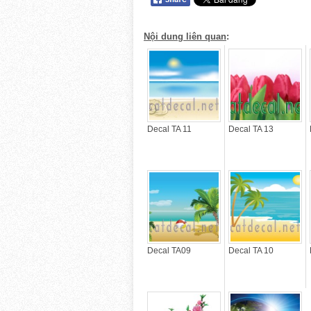
Nội dung liên quan
:
Decal TA 11
Decal TA 13
Decal TA09
Decal TA 10