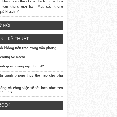
không cần theo tỷ lệ. Kích thước hoa
văn không giới hạn. Màu sắc không
 quý khách có
 NỔI
N – KỸ THUẬT
anh không nên treo trong văn phòng
 chung về Decal
ranh gì ở phòng ngủ thì tốt?
 trí tranh phong thủy thế nào cho phù
sống và công việc sẽ tốt hơn nhờ treo
ong thủy
BOOK