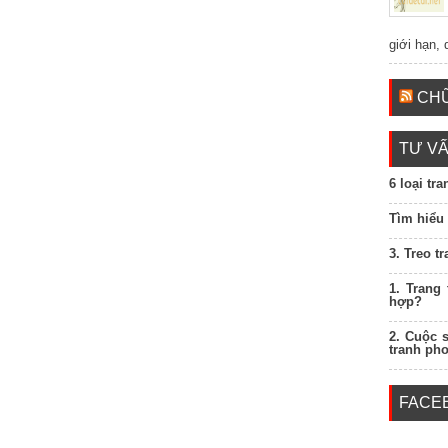
giới hạn,
CHỮ
TƯ VẤ
6 loại tr
Tìm hiểu
3. Treo t
1. Trang
hợp?
2. Cuộc 
tranh ph
FACE