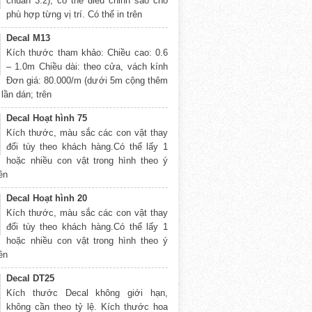
chuẩn 3:2), có thể điều chỉnh sao cho
phù hợp từng vị trí. Có thể in trên
Decal M13
Kích thước tham khảo: Chiều cao: 0.6
– 1.0m Chiều dài: theo cửa, vách kính
Đơn giá: 80.000/m (dưới 5m cộng thêm
lần dán; trên
Decal Hoạt hình 75
Kích thước, màu sắc các con vật thay
đổi tùy theo khách hàng.Có thể lấy 1
hoặc nhiều con vật trong hình theo ý
rên
Decal Hoạt hình 20
Kích thước, màu sắc các con vật thay
đổi tùy theo khách hàng.Có thể lấy 1
hoặc nhiều con vật trong hình theo ý
rên
Decal DT25
Kích thước Decal không giới hạn,
không cần theo tỷ lệ. Kích thước hoa