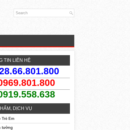
 TIN LIÊN HỆ
28.66.801.800
0969.801.800
0919.558.638
HẨM, DỊCH VỤ
o Trẻ Em
n tường