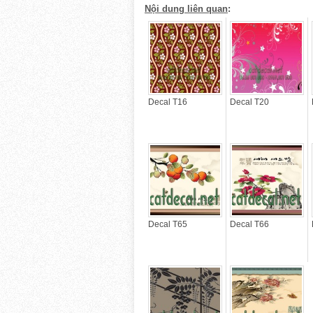
Nội dung liên quan
:
Decal T16
Decal T20
Decal T65
Decal T66