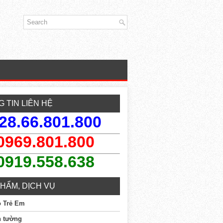
 TIN LIÊN HỆ
28.66.801.800
0969.801.800
0919.558.638
HẨM, DỊCH VỤ
o Trẻ Em
n tường