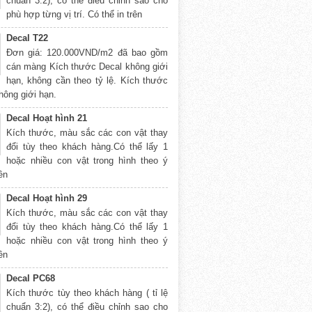
chuẩn 3:2), có thể điều chỉnh sao cho
phù hợp từng vị trí. Có thể in trên
Decal T22
Đơn giá: 120.000VND/m2 đã bao gồm
cán màng Kích thước Decal không giới
hạn, không cần theo tỷ lệ. Kích thước
hông giới hạn.
Decal Hoạt hình 21
Kích thước, màu sắc các con vật thay
đổi tùy theo khách hàng.Có thể lấy 1
hoặc nhiều con vật trong hình theo ý
rên
Decal Hoạt hình 29
Kích thước, màu sắc các con vật thay
đổi tùy theo khách hàng.Có thể lấy 1
hoặc nhiều con vật trong hình theo ý
rên
Decal PC68
Kích thước tùy theo khách hàng ( tỉ lệ
chuẩn 3:2), có thể điều chỉnh sao cho