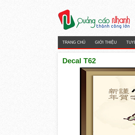
TRANG CHỦ
GIỚI THIỆU
TUY
Decal T62