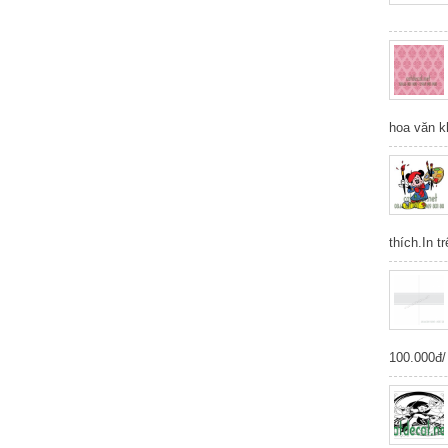
hoa văn k
thích.In t
100.000đ/ 