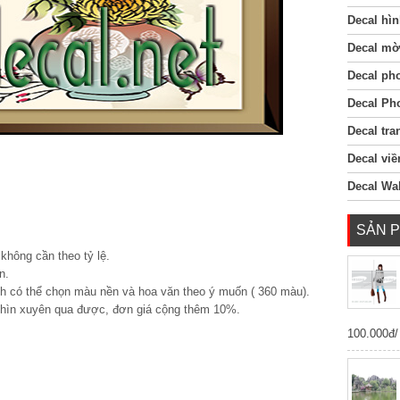
Decal hìn
Decal mờ
Decal ph
Decal Ph
Decal tra
Decal viề
Decal Wal
SẢN 
không cần theo tỷ lệ.
n.
h có thể chọn màu nền và hoa văn theo ý muốn ( 360 màu).
nhìn xuyên qua được, đơn giá cộng thêm 10%.
100.000đ/