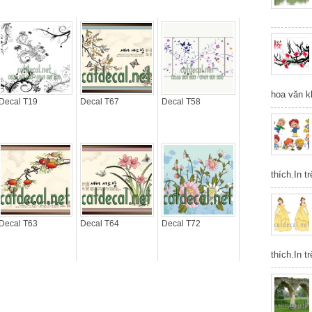
hoa văn k
Decal T19
Decal T67
Decal T58
thích.In t
Decal T63
Decal T64
Decal T72
thích.In t