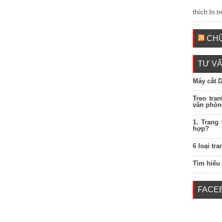
thích.In t
CHỮ
TƯ VẤ
Máy cắt 
Treo tra
văn phòn
1. Trang
hợp?
6 loại tr
Tìm hiểu
FACE