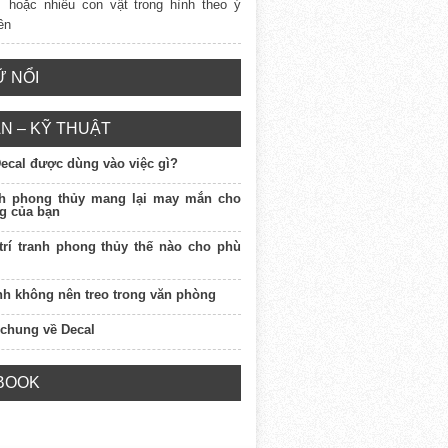
hoặc nhiều con vật trong hình theo ý
rên
 NỔI
N – KỸ THUẬT
Decal được dùng vào việc gì?
nh phong thủy mang lại may mắn cho
g của bạn
 trí tranh phong thủy thế nào cho phù
anh không nên treo trong văn phòng
 chung về Decal
BOOK