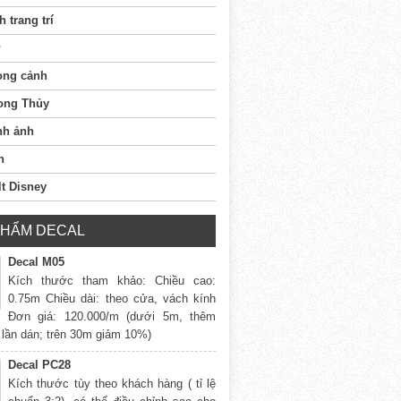
h trang trí
ong cảnh
ong Thủy
nh ảnh
n
t Disney
PHẨM DECAL
Decal M05
Kích thước tham khảo: Chiều cao:
0.75m Chiều dài: theo cửa, vách kính
Đơn giá: 120.000/m (dưới 5m, thêm
 lần dán; trên 30m giảm 10%)
Decal PC28
Kích thước tùy theo khách hàng ( tỉ lệ