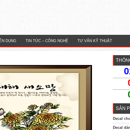
ỂN DỤNG
TIN TỨC – CÔNG NGHỆ
TƯ VẤN KỸ THUẬT
THÔNG
0
SẢN P
Decal ch
Decal dá