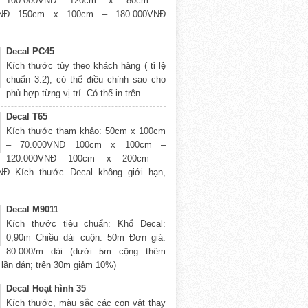
100.000VNĐ 120cm x 80cm –
VNĐ 150cm x 100cm – 180.000VNĐ
Decal PC45
Kích thước tùy theo khách hàng ( tỉ lệ
chuẩn 3:2), có thể điều chỉnh sao cho
phù hợp từng vị trí. Có thể in trên
Decal T65
Kích thước tham khảo: 50cm x 100cm
– 70.000VNĐ 100cm x 100cm –
120.000VNĐ 100cm x 200cm –
NĐ Kích thước Decal không giới hạn,
Decal M9011
Kích thước tiêu chuẩn: Khổ Decal:
0,90m Chiều dài cuộn: 50m Đơn giá:
80.000/m dài (dưới 5m cộng thêm
 lần dán; trên 30m giảm 10%)
Decal Hoạt hình 35
Kích thước, màu sắc các con vật thay