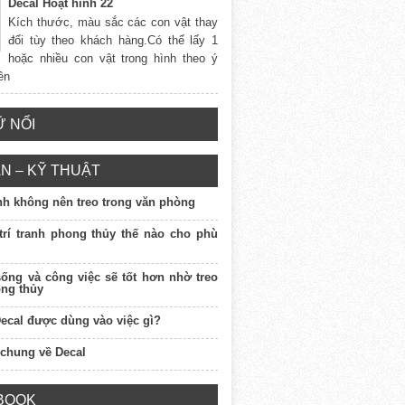
Decal Hoạt hình 22
Kích thước, màu sắc các con vật thay
đổi tùy theo khách hàng.Có thể lấy 1
hoặc nhiều con vật trong hình theo ý
rên
 NỔI
N – KỸ THUẬT
anh không nên treo trong văn phòng
 trí tranh phong thủy thế nào cho phù
sống và công việc sẽ tốt hơn nhờ treo
ong thủy
Decal được dùng vào việc gì?
 chung về Decal
BOOK