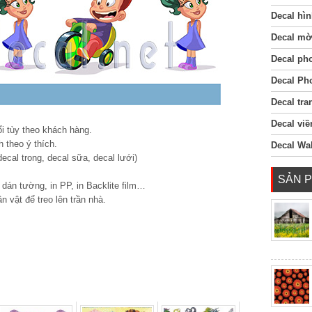
Decal hìn
Decal mờ
Decal ph
Decal Ph
Decal tra
Decal viề
i tùy theo khách hàng.
h theo ý thích.
Decal Wal
(decal trong, decal sữa, decal lưới)
SẢN 
ấy dán tường, in PP, in Backlite film…
n vật để treo lên trần nhà.