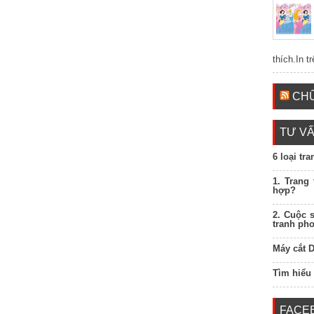
thích.In t
CHỮ
TƯ VẤ
6 loại tr
1. Trang
hợp?
2. Cuộc 
tranh ph
Máy cắt 
Tìm hiểu
FACE