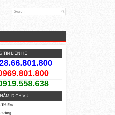
 TIN LIÊN HỆ
28.66.801.800
0969.801.800
0919.558.638
HẨM, DỊCH VỤ
o Trẻ Em
n tường