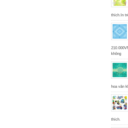
thích.In t
210.000V
không
hoa văn k
thích.