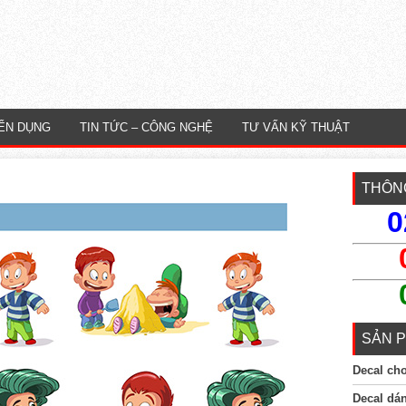
ỂN DỤNG
TIN TỨC – CÔNG NGHỆ
TƯ VẤN KỸ THUẬT
THÔNG
0
SẢN P
Decal ch
Decal dá