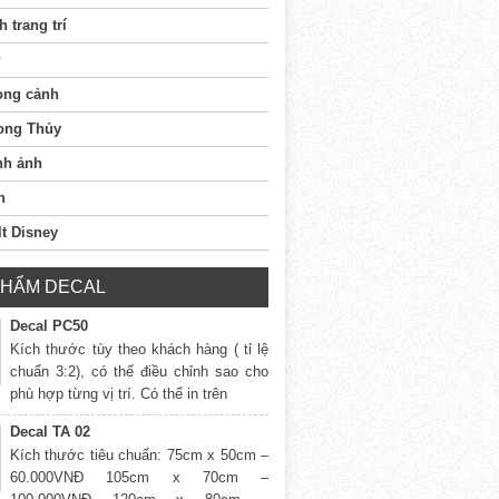
h trang trí
ong cảnh
ong Thủy
nh ảnh
n
t Disney
PHẨM DECAL
Decal PC50
Kích thước tùy theo khách hàng ( tỉ lệ
chuẩn 3:2), có thể điều chỉnh sao cho
phù hợp từng vị trí. Có thể in trên
Decal TA 02
Kích thước tiêu chuẩn: 75cm x 50cm –
60.000VNĐ 105cm x 70cm –