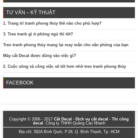
TƯ VẤN – KỸ THUẬT
1. Trang trí tranh phong thủy thế nào cho phù hợp?
3. Treo tranh gì ở phòng ngủ thì tốt?
Treo tranh phong thủy mang lại may mắn cho văn phòng của bạn
Máy cắt Decal được dùng vào việc gì?
2. Cuộc sống và công việc sẽ tốt hơn nhờ treo tranh phong thủy
FACEBOOK
Copyright © 2006 - 2017
Cắt Decal
-
Dịch vụ cắt decal
-
Thi công
decal
. Công ty TNHH Quảng Cáo Nhanh
Địa chỉ: 392A Bình Quới, P.28, Q. Bình Thạnh, Tp. HCM