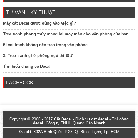
TƯ VẤN – KỸ THUẬT
Máy cắt Decal được dùng vào việc gì?
Treo tranh phong thủy mang lại may mắn cho văn phòng của bạn
6 loại tranh không nên treo trong văn phòng
3. Treo tranh gì ở phòng ngủ thì tốt?
Tìm hiểu chung về Decal
FACEBOOK
Copyright © 2006 - 2017
Cắt Decal
-
Dịch vụ cắt decal
-
Thi công
decal
. Công ty TNHH Quảng Cáo Nhanh
Địa chỉ: 392A Bình Quới, P.28, Q. Bình Thạnh, Tp. HCM