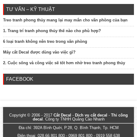
TƯ VẤN – KỸ THUẬT
Treo tranh phong thủy mang lại may mắn cho văn phòng của bạn
1. Trang trí tranh phong thủy thế nào cho phù hợp?
6 loại tranh không nên treo trong văn phòng
Máy cắt Decal được dùng vào việc gì?
2. Cuộc sống và công việc sẽ tốt hơn nhờ treo tranh phong thủy
FACEBOOK
Copyright © 2006 - 2017
Cắt Decal
-
Dịch vụ cắt decal
-
Thi công
decal
. Công ty TNHH Quảng Cáo Nhanh
Địa chỉ: 392A Bình Quới, P.28, Q. Bình Thạnh, Tp. HCM
Điện thoại: 028.66 801 800 - 0969 801 800 - 0919 558 638