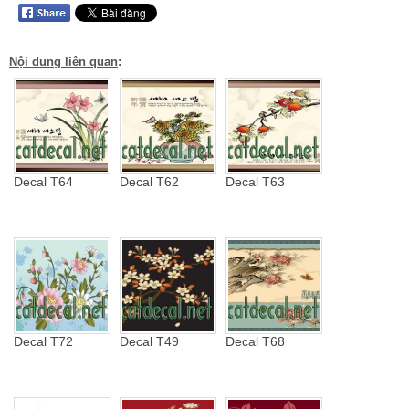
Nội dung liên quan
:
Decal T64
Decal T62
Decal T63
Decal T72
Decal T49
Decal T68