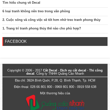
Tìm hiểu chung về Decal
6 loại tranh không nên treo trong văn phòng
2. Cuộc sống và công việc sẽ tốt hơn nhờ treo tranh phong thủy
1. Trang trí tranh phong thủy thế nào cho phù hợp?
FACEBOOK
Copyright © 2006 - 2017
Cắt Decal
-
Dịch vụ cắt decal
-
Thi công
decal
. Công ty TNHH Quảng Cáo Nhanh
Địa chỉ: 392A Bình Quới, P.28, Q. Bình Thạnh, Tp. HCM
Điện thoại: 028.66 801 800 - 0969 801 800 - 0919 558 638
Một thương hiệu của