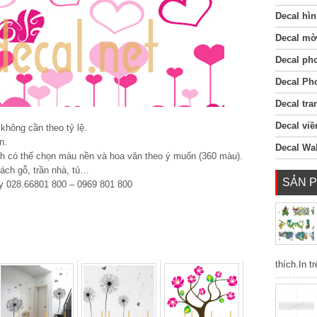
Decal hìn
Decal mờ
Decal ph
Decal Ph
Decal tra
Decal viề
không cần theo tỷ lệ.
n.
Decal Wal
h có thể chọn màu nền và hoa văn theo ý muốn (360 màu).
vách gỗ, trần nhà, tủ…
SẢN 
húy 028.66801 800 – 0969 801 800
thích.In t