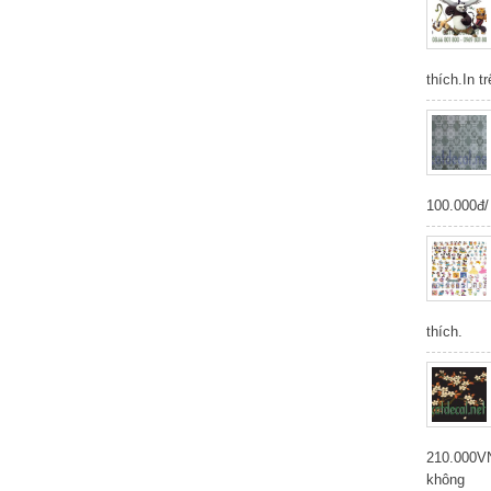
thích.In t
100.000đ/
thích.
210.000V
không