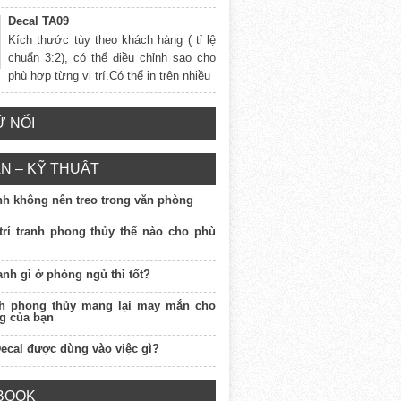
Decal TA09
Kích thước tùy theo khách hàng ( tỉ lệ
chuẩn 3:2), có thể điều chỉnh sao cho
phù hợp từng vị trí.Có thể in trên nhiều
 NỔI
N – KỸ THUẬT
anh không nên treo trong văn phòng
 trí tranh phong thủy thế nào cho phù
ranh gì ở phòng ngủ thì tốt?
nh phong thủy mang lại may mắn cho
g của bạn
Decal được dùng vào việc gì?
BOOK