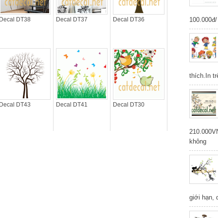
Decal DT38
Decal DT37
Decal DT36
100.000đ/ 
thích.In t
Decal DT43
Decal DT41
Decal DT30
210.000V
không
giới hạn,