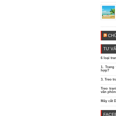
CHỮ
TƯ VẤ
6 loại tr
1. Trang
hợp?
3. Treo t
Treo tra
văn phòn
Máy cắt 
FACE