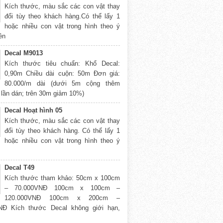
Kích thước, màu sắc các con vật thay
đổi tùy theo khách hàng.Có thể lấy 1
hoặc nhiều con vật trong hình theo ý
rên
Decal M9013
Kích thước tiêu chuẩn: Khổ Decal:
0,90m Chiều dài cuộn: 50m Đơn giá:
80.000/m dài (dưới 5m cộng thêm
 lần dán; trên 30m giảm 10%)
Decal Hoạt hình 05
Kích thước, màu sắc các con vật thay
đổi tùy theo khách hàng. Có thể lấy 1
hoặc nhiều con vật trong hình theo ý
Decal T49
Kích thước tham khảo: 50cm x 100cm
– 70.000VNĐ 100cm x 100cm –
120.000VNĐ 100cm x 200cm –
NĐ Kích thước Decal không giới hạn,