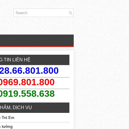
 TIN LIÊN HỆ
28.66.801.800
0969.801.800
0919.558.638
HẨM, DỊCH VỤ
o Trẻ Em
n tường