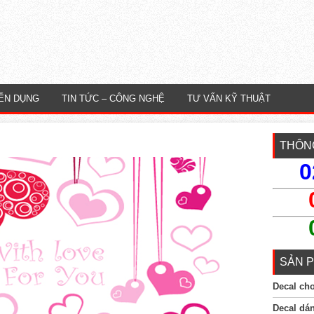
ỂN DỤNG
TIN TỨC – CÔNG NGHỆ
TƯ VẤN KỸ THUẬT
THÔNG
0
SẢN P
Decal ch
Decal dá