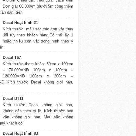
– 0.6m Chiều dài: theo cửa, vách kính
Đơn giá: 60.000/m (dưới 5m cộng thêm
lần dán; trên
Decal Hoạt hình 21
Kích thước, màu sắc các con vật thay
đổi tùy theo khách hàng.Có thể lấy 1
hoặc nhiều con vật trong hình theo ý
rên
Decal T67
Kích thước tham khảo: 50cm x 100cm
– 70.000VNĐ 100cm x 100cm –
120.000VNĐ 100cm x 200cm –
NĐ Kích thước Decal không giới hạn,
Decal DT11
Kích thước Decal không giới hạn,
không cần theo tỷ lệ. Kích thước hoa
văn không giới hạn. Màu sắc không
 quý khách có
Decal Hoạt hình 83