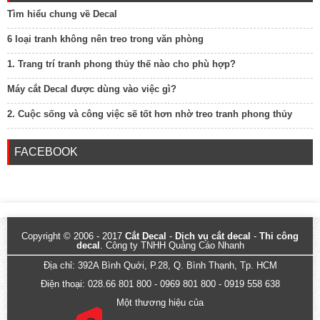
Tìm hiểu chung về Decal
6 loại tranh không nên treo trong văn phòng
1. Trang trí tranh phong thủy thế nào cho phù hợp?
Máy cắt Decal được dùng vào việc gì?
2. Cuộc sống và công việc sẽ tốt hơn nhờ treo tranh phong thủy
FACEBOOK
Copyright © 2006 - 2017
Cắt Decal
-
Dịch vụ cắt decal
-
Thi công
decal
. Công ty TNHH Quảng Cáo Nhanh
Địa chỉ: 392A Bình Quới, P.28, Q. Bình Thạnh, Tp. HCM
Điện thoại: 028.66 801 800 - 0969 801 800 - 0919 558 638
Một thương hiệu của