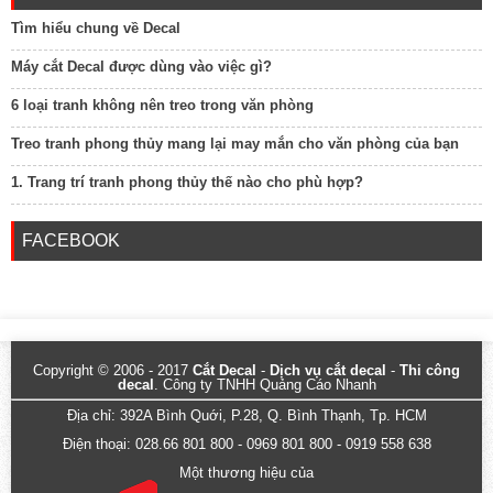
Tìm hiểu chung về Decal
Máy cắt Decal được dùng vào việc gì?
6 loại tranh không nên treo trong văn phòng
Treo tranh phong thủy mang lại may mắn cho văn phòng của bạn
1. Trang trí tranh phong thủy thế nào cho phù hợp?
FACEBOOK
Copyright © 2006 - 2017
Cắt Decal
-
Dịch vụ cắt decal
-
Thi công
decal
. Công ty TNHH Quảng Cáo Nhanh
Địa chỉ: 392A Bình Quới, P.28, Q. Bình Thạnh, Tp. HCM
Điện thoại: 028.66 801 800 - 0969 801 800 - 0919 558 638
Một thương hiệu của