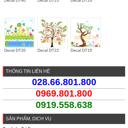
Decal DT40
Decal DT23
Decal DT25
Decal DT20
Decal DT22
Decal DT19
THÔNG TIN LIÊN HỆ
028.66.801.800
0969.801.800
0919.558.638
SẢN PHẨM, DỊCH VỤ