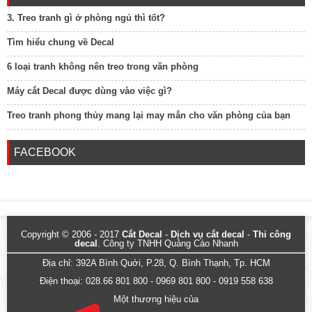
3. Treo tranh gì ở phòng ngủ thì tốt?
Tìm hiểu chung về Decal
6 loại tranh không nên treo trong văn phòng
Máy cắt Decal được dùng vào việc gì?
Treo tranh phong thủy mang lại may mắn cho văn phòng của bạn
FACEBOOK
Copyright © 2006 - 2017
Cắt Decal
-
Dịch vụ cắt decal
-
Thi công
decal
. Công ty TNHH Quảng Cáo Nhanh
Địa chỉ: 392A Bình Quới, P.28, Q. Bình Thạnh, Tp. HCM
Điện thoại: 028.66 801 800 - 0969 801 800 - 0919 558 638
Một thương hiệu của