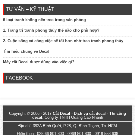
TƯ VẤN – KỸ THUẬT
6 loại tranh không nên treo trong văn phòng
1. Trang trí tranh phong thủy thế nào cho phù hợp?
2. Cuộc sống và công việc sẽ tốt hơn nhờ treo tranh phong thủy
Tìm hiểu chung về Decal
Máy cắt Decal được dùng vào việc gì?
FACEBOOK
Copyright © 2006 - 2017
Cắt Decal
-
Dịch vụ cắt decal
-
Thi công
decal
. Công ty TNHH Quảng Cáo Nhanh
Địa chỉ: 392A Bình Quới, P.28, Q. Bình Thạnh, Tp. HCM
Điện thoại: 028.66 801 800 - 0969 801 800 - 0919 558 638