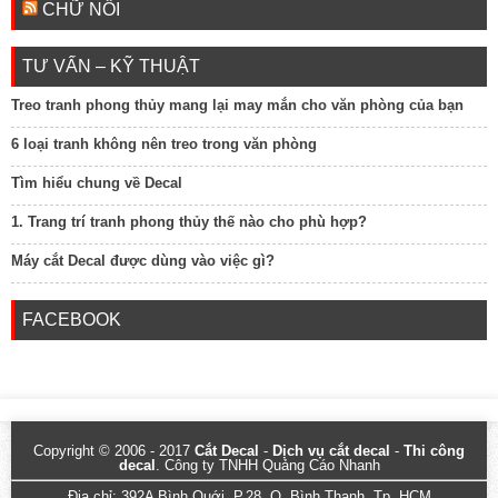
CHỮ NỔI
TƯ VẤN – KỸ THUẬT
Treo tranh phong thủy mang lại may mắn cho văn phòng của bạn
6 loại tranh không nên treo trong văn phòng
Tìm hiểu chung về Decal
1. Trang trí tranh phong thủy thế nào cho phù hợp?
Máy cắt Decal được dùng vào việc gì?
FACEBOOK
Copyright © 2006 - 2017
Cắt Decal
-
Dịch vụ cắt decal
-
Thi công
decal
. Công ty TNHH Quảng Cáo Nhanh
Địa chỉ: 392A Bình Quới, P.28, Q. Bình Thạnh, Tp. HCM