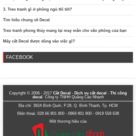
3. Treo tranh gì ở phòng ngủ thì tốt?
Tìm hiểu chung về Decal
Treo tranh phong thủy mang lại may mắn cho văn phòng của bạn
Máy cắt Decal được dùng vào việc gì?
FACEBOOK
Copyright © 2006 - 2017
Cắt Decal
-
Dịch vụ cắt decal
-
Thi công
decal
. Công ty TNHH Quảng Cáo Nhanh
Địa chỉ: 392A Bình Quới, P.28, Q. Bình Thạnh, Tp. HCM
Điện thoại: 028.66 801 800 - 0969 801 800 - 0919 558 638
Một thương hiệu của