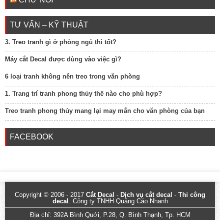
TƯ VẤN – KỸ THUẬT
3. Treo tranh gì ở phòng ngủ thì tốt?
Máy cắt Decal được dùng vào việc gì?
6 loại tranh không nên treo trong văn phòng
1. Trang trí tranh phong thủy thế nào cho phù hợp?
Treo tranh phong thủy mang lại may mắn cho văn phòng của bạn
FACEBOOK
Copyright © 2006 - 2017
Cắt Decal
-
Dịch vụ cắt decal
-
Thi công
decal
. Công ty TNHH Quảng Cáo Nhanh
Địa chỉ: 392A Bình Quới, P.28, Q. Bình Thạnh, Tp. HCM