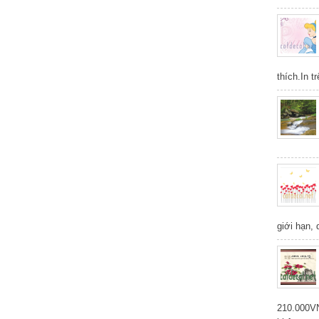
thích.In t
giới hạn,
210.000V