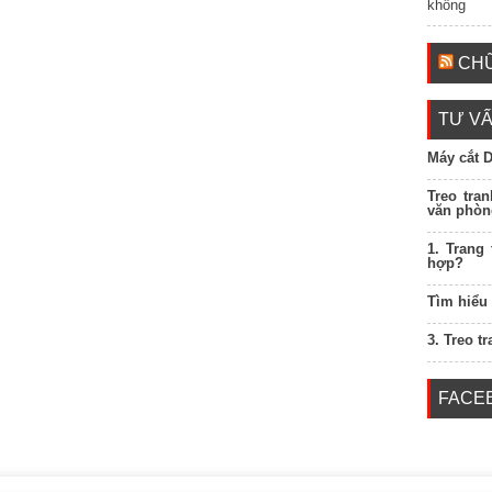
không
CHỮ
TƯ VẤ
Máy cắt 
Treo tra
văn phòn
1. Trang
hợp?
Tìm hiểu
3. Treo t
FACE