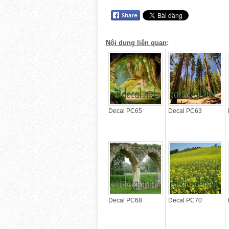
Nội dung liên quan
:
Decal PC65
Decal PC63
Decal PC68
Decal PC70