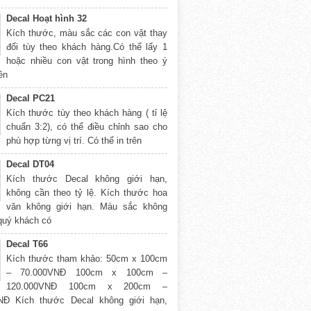
Decal Hoạt hình 32
Kích thước, màu sắc các con vật thay
đổi tùy theo khách hàng.Có thể lấy 1
hoặc nhiều con vật trong hình theo ý
rên
Decal PC21
Kích thước tùy theo khách hàng ( tỉ lệ
chuẩn 3:2), có thể điều chỉnh sao cho
phù hợp từng vị trí. Có thể in trên
Decal DT04
Kích thước Decal không giới hạn,
không cần theo tỷ lệ. Kích thước hoa
văn không giới hạn. Màu sắc không
 quý khách có
Decal T66
Kích thước tham khảo: 50cm x 100cm
– 70.000VNĐ 100cm x 100cm –
120.000VNĐ 100cm x 200cm –
NĐ Kích thước Decal không giới hạn,