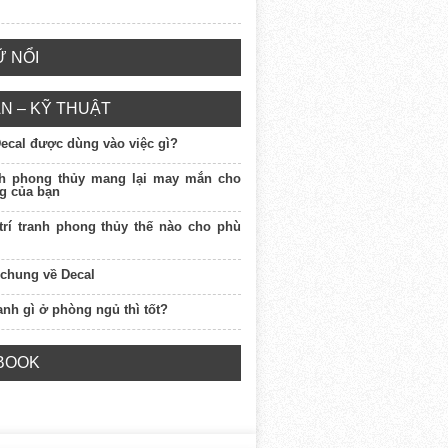
 NỔI
N – KỸ THUẬT
Decal được dùng vào việc gì?
nh phong thủy mang lại may mắn cho
g của bạn
 trí tranh phong thủy thế nào cho phù
 chung về Decal
ranh gì ở phòng ngủ thì tốt?
BOOK