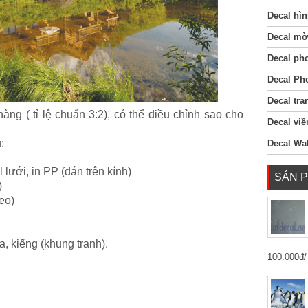
Decal hìn
Decal mờ
Decal ph
Decal Ph
Decal tra
àng ( tỉ lệ chuẩn 3:2), có thể điều chỉnh sao cho
Decal viề
:
Decal Wal
 lưới, in PP (dán trên kính)
SẢN 
)
eo)
ca, kiếng (khung tranh).
100.000đ/