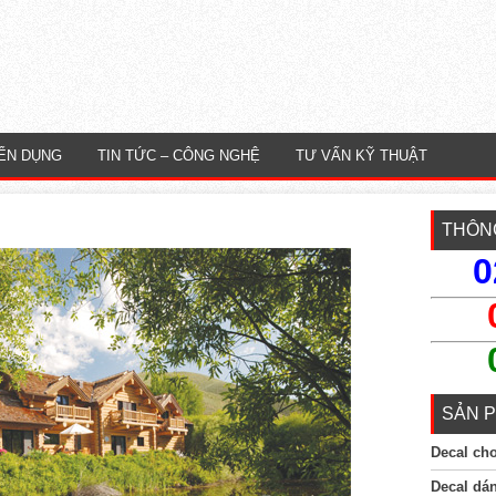
ỂN DỤNG
TIN TỨC – CÔNG NGHỆ
TƯ VẤN KỸ THUẬT
THÔNG
0
SẢN P
Decal ch
Decal dá