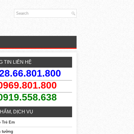
 TIN LIÊN HỆ
28.66.801.800
0969.801.800
0919.558.638
HẨM, DỊCH VỤ
o Trẻ Em
n tường