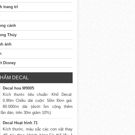
h trang trí
ong cảnh
ong Thủy
nh ảnh
n
t Disney
PHẨM DECAL
Decal hoa M9005
Kích thước tiêu chuẩn: Khổ Decal:
0,90m Chiều dài cuộn: 50m Đơn giá:
80.000/m dài (dưới 5m cộng thêm
 lần dán; trên 30m giảm 10%)
Decal Hoạt hình 71
Kích thước, màu sắc các con vật thay