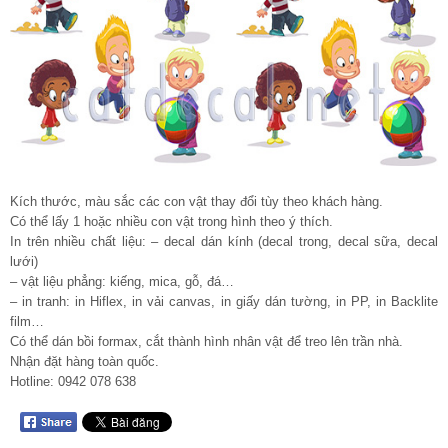
Kích thước, màu sắc các con vật thay đổi tùy theo khách hàng.
Có thể lấy 1 hoặc nhiều con vật trong hình theo ý thích.
In trên nhiều chất liệu: – decal dán kính (decal trong, decal sữa, decal
lưới)
– vật liệu phẳng: kiếng, mica, gỗ, đá…
– in tranh: in Hiflex, in vải canvas, in giấy dán tường, in PP, in Backlite
film…
Có thể dán bồi formax, cắt thành hình nhân vật để treo lên trần nhà.
Nhận đặt hàng toàn quốc.
Hotline: 0942 078 638