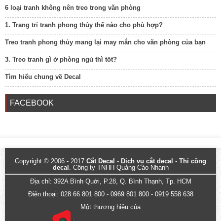
6 loại tranh không nên treo trong văn phòng
1. Trang trí tranh phong thủy thế nào cho phù hợp?
Treo tranh phong thủy mang lại may mắn cho văn phòng của bạn
3. Treo tranh gì ở phòng ngủ thì tốt?
Tìm hiểu chung về Decal
FACEBOOK
Copyright © 2006 - 2017
Cắt Decal
-
Dịch vụ cắt decal
-
Thi công
decal
. Công ty TNHH Quảng Cáo Nhanh
Địa chỉ: 392A Bình Quới, P.28, Q. Bình Thạnh, Tp. HCM
Điện thoại: 028.66 801 800 - 0969 801 800 - 0919 558 638
Một thương hiệu của