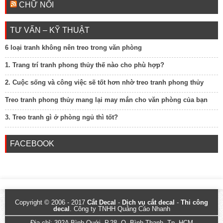
CHỮ NỔI
TƯ VẤN – KỸ THUẬT
6 loại tranh không nên treo trong văn phòng
1. Trang trí tranh phong thủy thế nào cho phù hợp?
2. Cuộc sống và công việc sẽ tốt hơn nhờ treo tranh phong thủy
Treo tranh phong thủy mang lại may mắn cho văn phòng của bạn
3. Treo tranh gì ở phòng ngủ thì tốt?
FACEBOOK
Copyright © 2006 - 2017
Cắt Decal
-
Dịch vụ cắt decal
-
Thi công
decal
. Công ty TNHH Quảng Cáo Nhanh
Địa chỉ: 392A Bình Quới, P.28, Q. Bình Thạnh, Tp. HCM